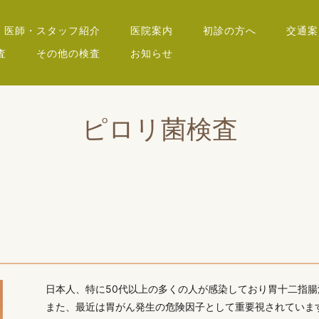
医師・スタッフ紹介
医院案内
初診の方へ
交通案
査
その他の検査
お知らせ
ピロリ菌検査
日本人、特に50代以上の多くの人が感染しており胃十二指
また、最近は胃がん発生の危険因子として重要視されていま