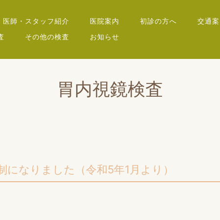
医師・スタッフ紹介
医院案内
初診の方へ
交通案
査
その他の検査
お知らせ
胃内視鏡検査
制になりました（令和5年1月より）